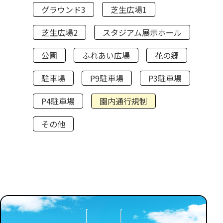
グラウンド3
芝生広場1
芝生広場2
スタジアム展示ホール
公園
ふれあい広場
花の郷
駐車場
P9駐車場
P3駐車場
P4駐車場
園内通行規制
その他