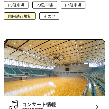
P9駐車場
P3駐車場
P4駐車場
園内通行規制
その他
コンサート情報