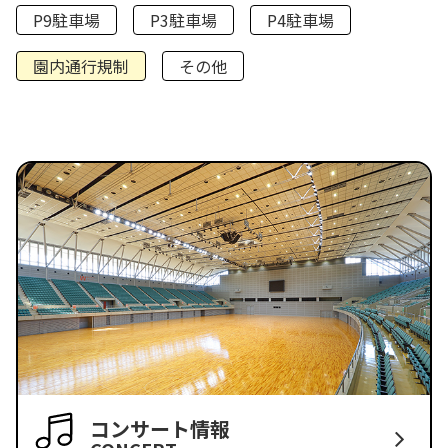
P9駐車場
P3駐車場
P4駐車場
園内通行規制
その他
コンサート情報