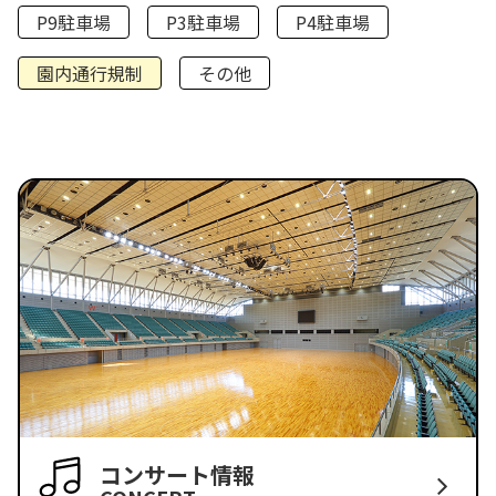
P9駐車場
P3駐車場
P4駐車場
園内通行規制
その他
コンサート情報