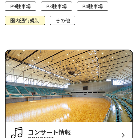
P9駐車場
P3駐車場
P4駐車場
園内通行規制
その他
コンサート情報