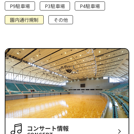
P9駐車場
P3駐車場
P4駐車場
園内通行規制
その他
コンサート情報