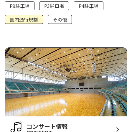
P9駐車場
P3駐車場
P4駐車場
園内通行規制
その他
コンサート情報