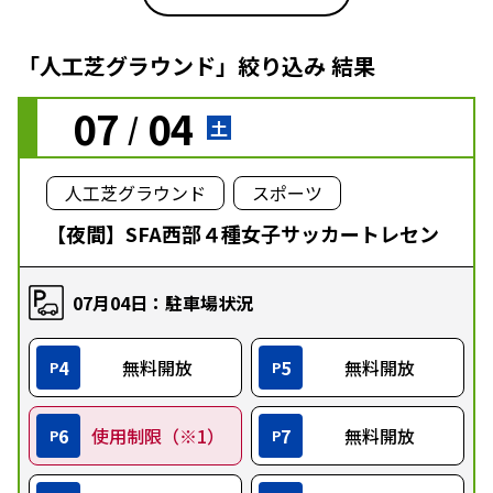
「人工芝グラウンド」絞り込み 結果
07
04
/
土
人工芝グラウンド
スポーツ
【夜間】SFA西部４種女子サッカートレセン
07月04日：駐車場状況
4
無料開放
5
無料開放
P
P
6
使用制限（※1）
7
無料開放
P
P