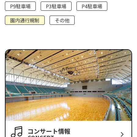
P9駐車場
P3駐車場
P4駐車場
園内通行規制
その他
コンサート情報