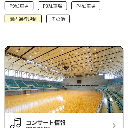
P9駐車場
P3駐車場
P4駐車場
園内通行規制
その他
コンサート情報