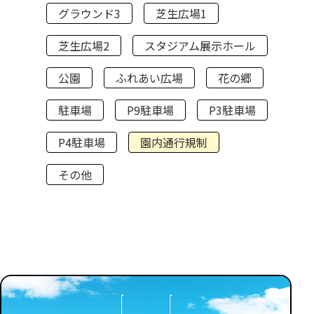
グラウンド3
芝生広場1
芝生広場2
スタジアム展示ホール
公園
ふれあい広場
花の郷
駐車場
P9駐車場
P3駐車場
P4駐車場
園内通行規制
その他