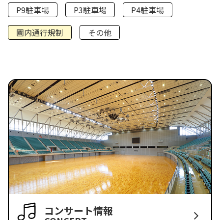
P9駐車場
P3駐車場
P4駐車場
園内通行規制
その他
コンサート情報