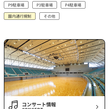
P9駐車場
P3駐車場
P4駐車場
園内通行規制
その他
コンサート情報