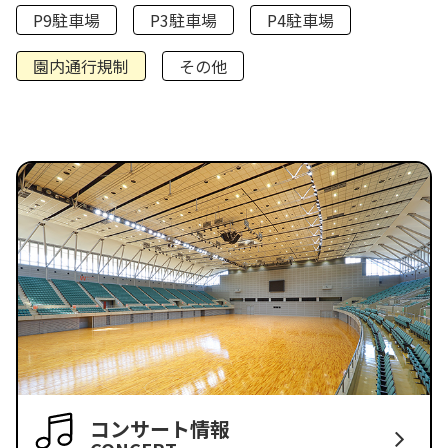
P9駐車場
P3駐車場
P4駐車場
園内通行規制
その他
コンサート情報