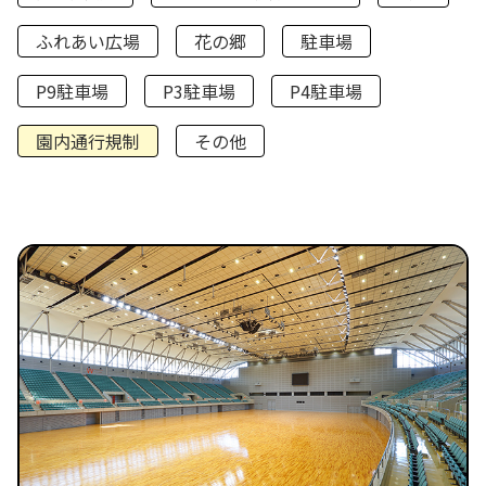
ふれあい広場
花の郷
駐車場
P9駐車場
P3駐車場
P4駐車場
園内通行規制
その他