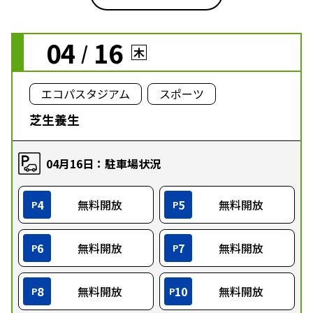
04
16
/
木
エコパスタジアム
スポーツ
芝生養生
04月16日：駐車場状況
4
無料開放
5
無料開放
P
P
6
無料開放
7
無料開放
P
P
8
無料開放
10
無料開放
P
P