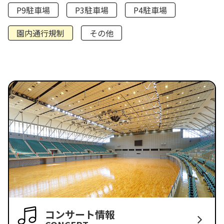
P9駐車場
P3駐車場
P4駐車場
園内通行規制
その他
コンサート情報