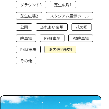
グラウンド3
芝生広場1
芝生広場2
スタジアム展示ホール
公園
ふれあい広場
花の郷
駐車場
P9駐車場
P3駐車場
P4駐車場
園内通行規制
その他