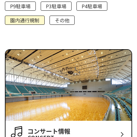
P9駐車場
P3駐車場
P4駐車場
園内通行規制
その他
コンサート情報