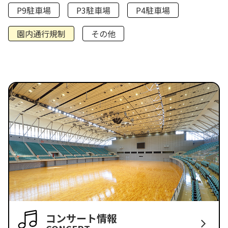
P9駐車場
P3駐車場
P4駐車場
園内通行規制
その他
コンサート情報