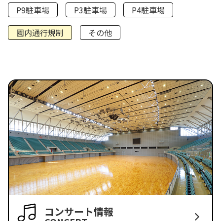
P9駐車場
P3駐車場
P4駐車場
園内通行規制
その他
コンサート情報