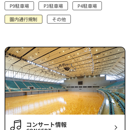
P9駐車場
P3駐車場
P4駐車場
園内通行規制
その他
コンサート情報