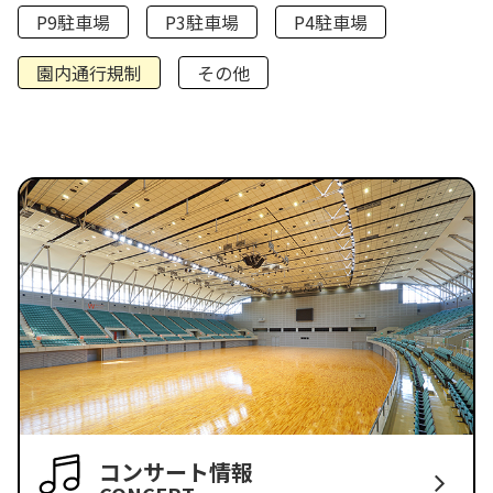
P9駐車場
P3駐車場
P4駐車場
園内通行規制
その他
コンサート情報