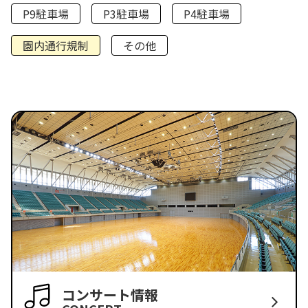
P9駐車場
P3駐車場
P4駐車場
園内通行規制
その他
コンサート情報