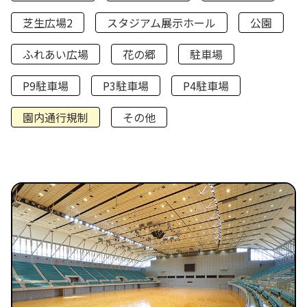
芝生広場2
スタジアム展示ホール
公園
ふれあい広場
花の郷
駐車場
P9駐車場
P3駐車場
P4駐車場
園内通行規制
その他