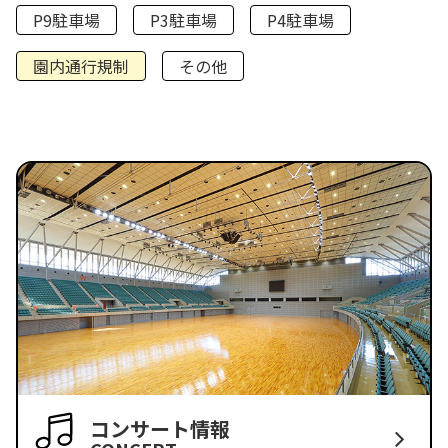
P9駐車場
P3駐車場
P4駐車場
園内通行規制
その他
コンサート情報