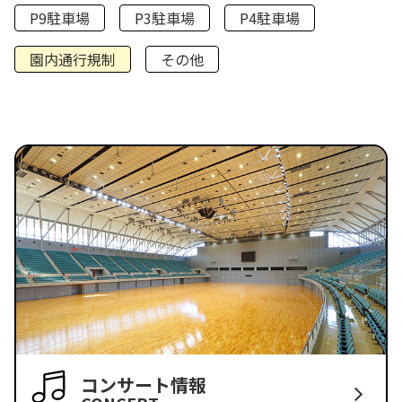
P9駐車場
P3駐車場
P4駐車場
園内通行規制
その他
コンサート情報