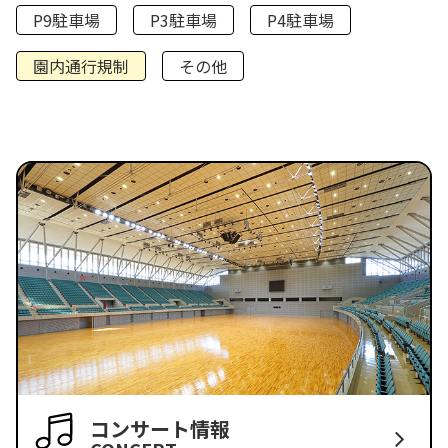
P9駐車場
P3駐車場
P4駐車場
園内通行規制
その他
コンサート情報