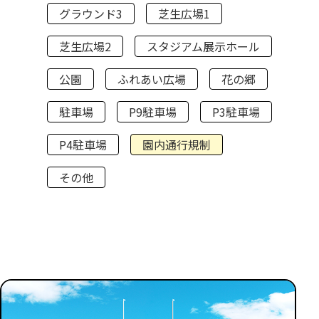
グラウンド3
芝生広場1
芝生広場2
スタジアム展示ホール
公園
ふれあい広場
花の郷
駐車場
P9駐車場
P3駐車場
P4駐車場
園内通行規制
その他