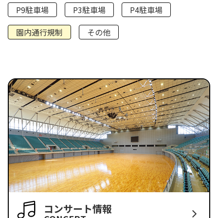
P9駐車場
P3駐車場
P4駐車場
園内通行規制
その他
コンサート情報