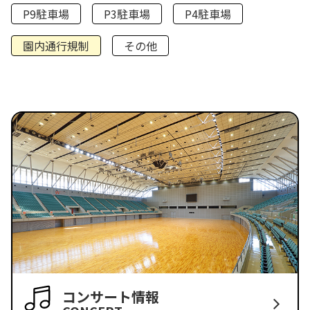
P9駐車場
P3駐車場
P4駐車場
園内通行規制
その他
コンサート情報