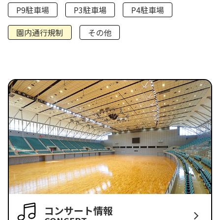
P9駐車場
P3駐車場
P4駐車場
園内通行規制
その他
コンサート情報