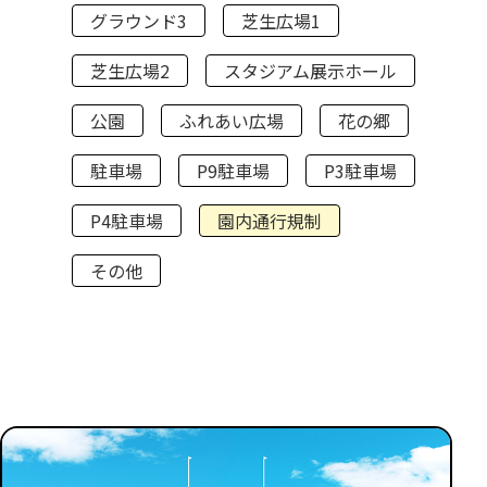
グラウンド3
芝生広場1
芝生広場2
スタジアム展示ホール
公園
ふれあい広場
花の郷
駐車場
P9駐車場
P3駐車場
P4駐車場
園内通行規制
その他