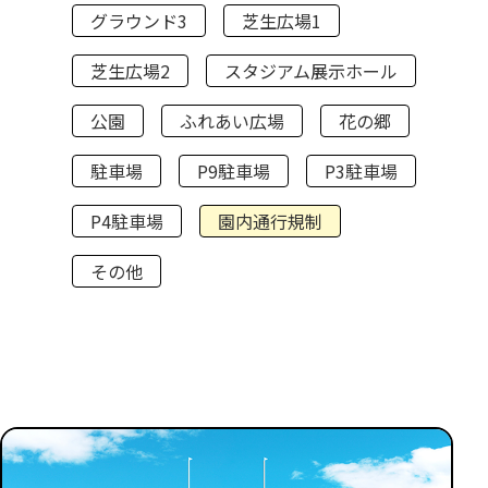
グラウンド3
芝生広場1
芝生広場2
スタジアム展示ホール
公園
ふれあい広場
花の郷
駐車場
P9駐車場
P3駐車場
P4駐車場
園内通行規制
その他