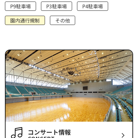
P9駐車場
P3駐車場
P4駐車場
園内通行規制
その他
コンサート情報