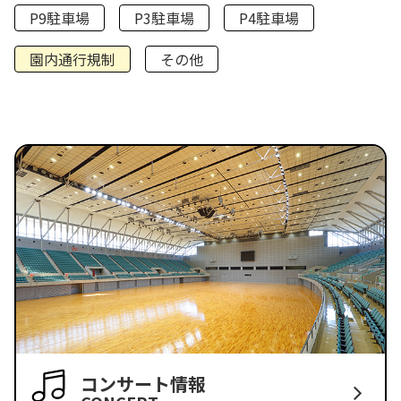
P9駐車場
P3駐車場
P4駐車場
園内通行規制
その他
コンサート情報