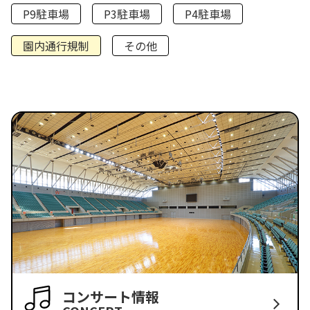
P9駐車場
P3駐車場
P4駐車場
園内通行規制
その他
コンサート情報