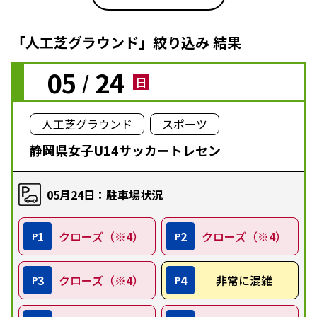
「人工芝グラウンド」絞り込み 結果
05
24
/
日
人工芝グラウンド
スポーツ
静岡県女子U14サッカートレセン
05月24日：駐車場状況
1
クローズ（※4）
2
クローズ（※4）
P
P
3
クローズ（※4）
4
非常に混雑
P
P