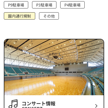
P9駐車場
P3駐車場
P4駐車場
園内通行規制
その他
コンサート情報