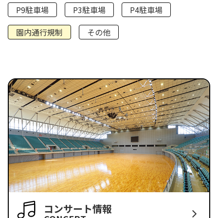
P9駐車場
P3駐車場
P4駐車場
園内通行規制
その他
コンサート情報