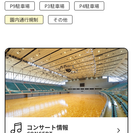
P9駐車場
P3駐車場
P4駐車場
園内通行規制
その他
コンサート情報