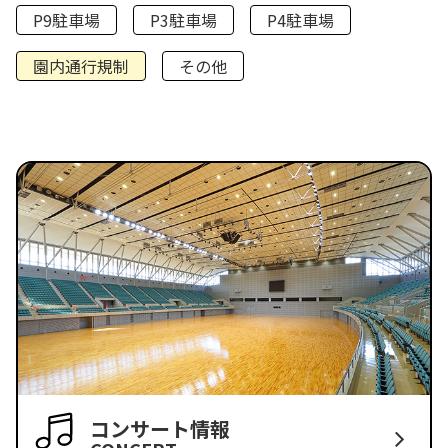
P9駐車場
P3駐車場
P4駐車場
園内通行規制
その他
コンサート情報