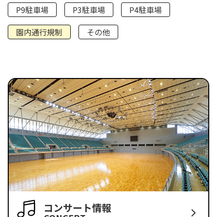
P9駐車場
P3駐車場
P4駐車場
園内通行規制
その他
コンサート情報