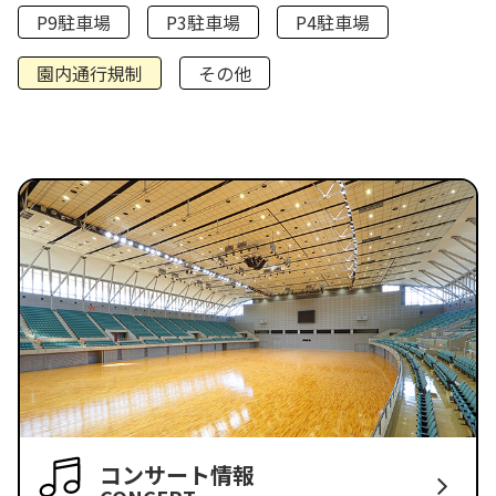
P9駐車場
P3駐車場
P4駐車場
園内通行規制
その他
コンサート情報