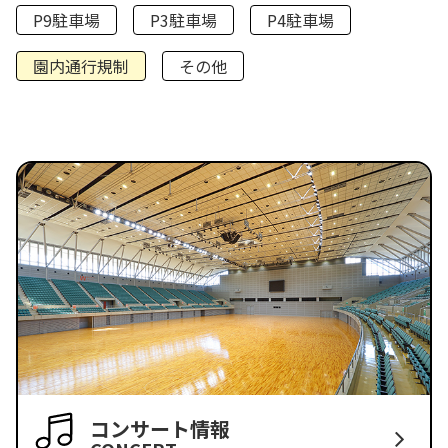
P9駐車場
P3駐車場
P4駐車場
園内通行規制
その他
コンサート情報