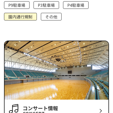
P9駐車場
P3駐車場
P4駐車場
園内通行規制
その他
コンサート情報