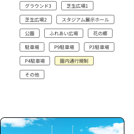
グラウンド3
芝生広場1
芝生広場2
スタジアム展示ホール
公園
ふれあい広場
花の郷
駐車場
P9駐車場
P3駐車場
P4駐車場
園内通行規制
その他