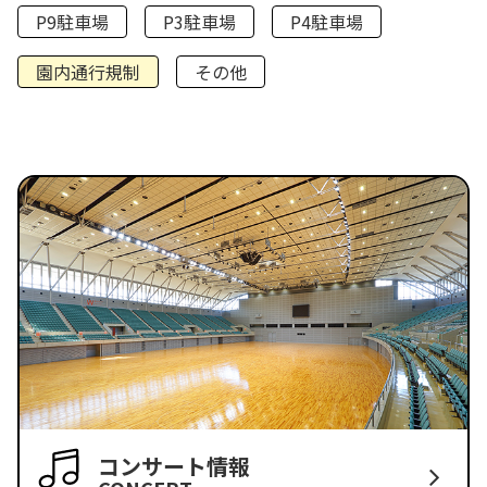
P9駐車場
P3駐車場
P4駐車場
園内通行規制
その他
コンサート情報