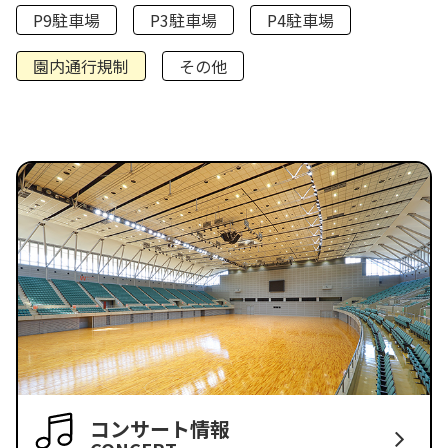
P9駐車場
P3駐車場
P4駐車場
園内通行規制
その他
コンサート情報