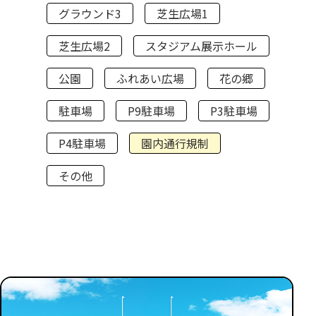
グラウンド3
芝生広場1
芝生広場2
スタジアム展示ホール
公園
ふれあい広場
花の郷
駐車場
P9駐車場
P3駐車場
P4駐車場
園内通行規制
その他