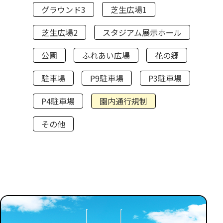
グラウンド3
芝生広場1
芝生広場2
スタジアム展示ホール
公園
ふれあい広場
花の郷
駐車場
P9駐車場
P3駐車場
P4駐車場
園内通行規制
その他